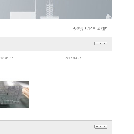
今天是 8月6日 星期四
板、佛山市木纹蜂
瓦楞板
板生产厂家
018-05-27
2016-03-25
铝蜂窝芯
016-03-24