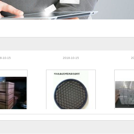
幕墙铝板
佛山市瓦楞板生产厂家、勾搭
幕墙蜂窝铝
式瓦楞板、瓦楞板
窝
8-10-15
2018-10-15
2
窝芯包装
铝蜂窝芯
6-03-25
2016-03-24
2