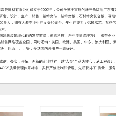
建材有限公司成立于2002年，公司坐落于富饶的珠三角腹地广东省第三
专业研发、设计、生产、销售：铝蜂窝芯、铝蜂窝板，石材蜂窝复合板、幕
00多人，拥有大型专业生产设备60多台。年生产能力：铝蜂窝芯、瓦楞芯
方米。
国建筑装饰现代化的发展前沿，依靠科技、严守质量管理方针，艰苦创业
品销售网络覆盖全国，同时远销：美国、欧洲、英国、中东、澳大利亚、新
非洲、巴西、、、等，受到国内外用户一致好评。
幕墙铝板
佛山市瓦楞板生产厂家、勾搭
幕墙蜂窝铝
诚信、务实，开拓、创新的企业精神，以“宏赞”产品为核心，从工程设计
式瓦楞板、瓦楞板
窝
8-10-15
2018-10-15
2
2014CCS质量管理体系标准，实行严格控制和管理。先后获得了“质量、服务、信