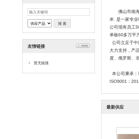
佛山市南海宏赞
米. 是一家
公司现有员工5
单板60多万平
公司立足于中
友情链接
大力支持，产
度、俄罗斯、
暂无链接
蜂窝
本公司秉承：
201
ISO9001：
最新供应