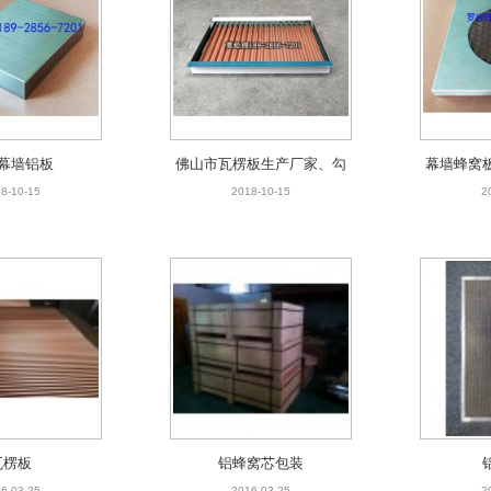
窝芯包装
铝蜂窝芯
6-03-25
2016-03-24
2
幕墙铝板
佛山市瓦楞板生产厂家、勾
幕墙蜂窝
搭式瓦楞板、瓦楞板
板
8-10-15
2018-10-15
2
瓦楞板
铝蜂窝芯包装
6-03-25
2016-03-25
2