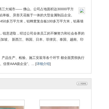
大城市—— 佛山。公司占地面积达30000平方
墙铝单板、异形天花板于一体的大型金属制品企业。
450多万平方米，铝蜂窝复合板100多万平方米，铝幕墙
，锐意进取，经过公司全体员工的不懈努力和社会各界的
加坡、 新西兰、韩国、日本、菲律宾、泰国、越南、印
板、佛山市木纹蜂
瓦楞板
、产品生产、检验、施工安装等各个环节 都全面贯彻执行
板生产厂家
018-05-27
2016-03-25
誉AAA级企业”、... [
详细介绍
]