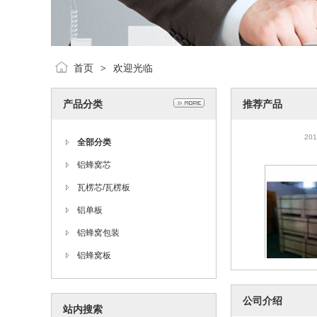
首页
欢迎光临
>
产品分类
推荐产品
蜂窝
201
全部分类
铝蜂窝芯
瓦楞芯/瓦楞板
铝单板
铝蜂窝包装
铝蜂窝板
铝蜂
公司介绍
站内搜索
201